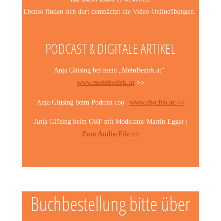
Ebenso finden sich dort demnächst die Video-Onlineübungen.
PODCAST & DIGITALE ARTIKEL
Anja Glüsing bei mein „MeinBezirk.at“ |
www.meinbezirk.at
>>
Anja Glüsing beim Podcast cbo |
www.cbo.fro.at >>
Anja Glüsing beim ORF mit Moderator Martin Egger |
Zum Audio-File >>
Buchbestellung bitte über