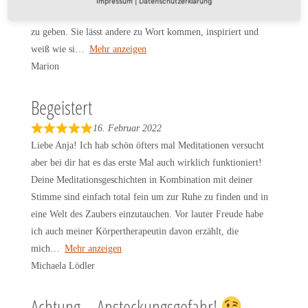
Impressum
|
Datenschutzerklärung
5
den TeilnehmerInnen so viel Platz zur persönlichen Entfaltung
o
zu geben. Sie lässt andere zu Wort kommen, inspiriert und
u
weiß wie si
Mehr anzeigen
t
Marion
o
f
Begeistert
5
16. Februar 2022
R
Liebe Anja! Ich hab schön öfters mal Meditationen versucht
a
aber bei dir hat es das erste Mal auch wirklich funktioniert!
t
Deine Meditationsgeschichten in Kombination mit deiner
e
Stimme sind einfach total fein um zur Ruhe zu finden und in
d
eine Welt des Zaubers einzutauchen. Vor lauter Freude habe
5
ich auch meiner Körpertherapeutin davon erzählt, die
o
mich
Mehr anzeigen
u
Michaela Lödler
t
o
Achtung – Ansteckungsgefahr!
f