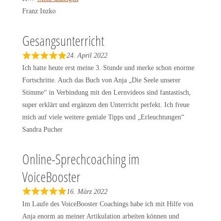
o
Franz Inzko
f
5
Gesangsunterricht
24. April 2022
R
Ich hatte heute erst meine 3. Stunde und merke schon enorme
a
Fortschritte. Auch das Buch von Anja „Die Seele unserer
t
Stimme“ in Verbindung mit den Lernvideos sind fantastisch,
e
super erklärt und ergänzen den Unterricht perfekt. Ich freue
d
mich auf viele weitere geniale Tipps und „Erleuchtungen“
5
Sandra Pucher
o
u
Online-Sprechcoaching im
t
VoiceBooster
o
f
16. März 2022
5
R
Im Laufe des VoiceBooster Coachings habe ich mit Hilfe von
a
Anja enorm an meiner Artikulation arbeiten können und