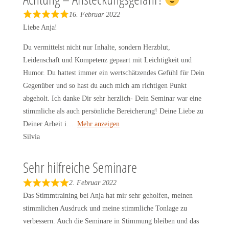
5
16. Februar 2022
R
Liebe Anja!
a
t
Du vermittelst nicht nur Inhalte, sondern Herzblut,
e
Leidenschaft und Kompetenz gepaart mit Leichtigkeit und
d
Humor. Du hattest immer ein wertschätzendes Gefühl für Dein
5
Gegenüber und so hast du auch mich am richtigen Punkt
o
abgeholt. Ich danke Dir sehr herzlich- Dein Seminar war eine
u
stimmliche als auch persönliche Bereicherung! Deine Liebe zu
t
Deiner Arbeit i
Mehr anzeigen
o
Silvia
f
5
Sehr hilfreiche Seminare
2. Februar 2022
R
Das Stimmtraining bei Anja hat mir sehr geholfen, meinen
a
stimmlichen Ausdruck und meine stimmliche Tonlage zu
t
verbessern. Auch die Seminare in Stimmung bleiben und das
e