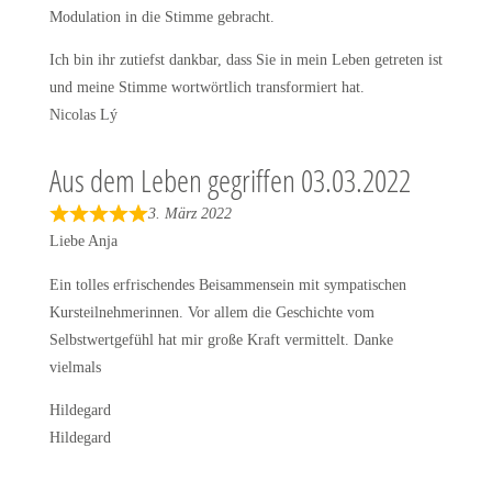
t
Modulation in die Stimme gebracht.
e
d
Ich bin ihr zutiefst dankbar, dass Sie in mein Leben getreten ist
5
und meine Stimme wortwörtlich transformiert hat.
o
Nicolas Lý
u
t
Aus dem Leben gegriffen 03.03.2022
o
3. März 2022
f
R
Liebe Anja
5
a
t
Ein tolles erfrischendes Beisammensein mit sympatischen
e
Kursteilnehmerinnen. Vor allem die Geschichte vom
d
Selbstwertgefühl hat mir große Kraft vermittelt. Danke
5
vielmals
o
Hildegard
u
Hildegard
t
o