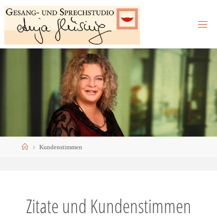
Skip
to
content
Home
Kundenstimmen
Zitate und Kundenstimmen