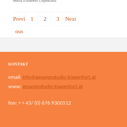
Maria Elisabeth Lepuschitz
o
f
Navigation
Previ
1
2
3
Next
Seite
Seite
Seite
5
für
ous
Site
Reviews
KONTAKT
email:
info@gesangsstudio-klagenfurt.at
www:
gesangsstudio-klagenfurt.at
fon: + + 43/ (0) 676 9300512