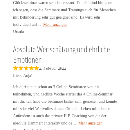
Glücksseminar waren sehr interessant. Da ich blind bin kann
d
ich sagen, dass die Seminare und Trainings auch für Menschen
5
mit Behinderung sehr gut geeignet sind. Es wird sehr
o
individuell auf
Mehr anzeigen
u
Ursula
t
o
Absolute Wertschätzung und ehrliche
f
Emotionen
5
2. Februar 2022
R
Liebe Anja!
a
t
Ich durfte nun schon an 3 Online-Seminaren von dir
e
teilnehmen, und nächste Woche startet das 4 Online-Seminar
d
mit dir. Ich habe die Seminare bisher sehr genossen und konnte
5
mir sehr viel Wertvolles daraus für mein Leben mitnehmen.
o
Außerdem ist auch das private ILP-Coaching von dir der
u
absolute Hammer: Interaktiv und de
Mehr anzeigen
t