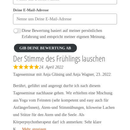
Deine E-Mail-Adresse
Diese Bewertung basiert auf meiner persönlichen
Erfahrung und entspricht meiner eigenen Meinung.
GIB DEINE BEWERTUNG AB
Der Stimme des Frühlings lauschen
24. April 2022
R
Tagesseminar mit Anja Glüsing und Anja Wagner, 23..2022:
a
t
Berührt, geführt und angeregt durfte ich nach diesem
e
Tagesseminar nachhause gehen. Wir erhielten eine Mischung
d
aus Yoga vom Feinsten (sehr kompetent und easy auch für
5
AnfängerInnen), Atem-und Stimmübungen, kiloweise Lachen
o
und Stütze für den Atem und die Seele. Als
u
Körperpsychotherapeut darf ich anmerken: Sehr klare
t
K
Mehr anzeigen